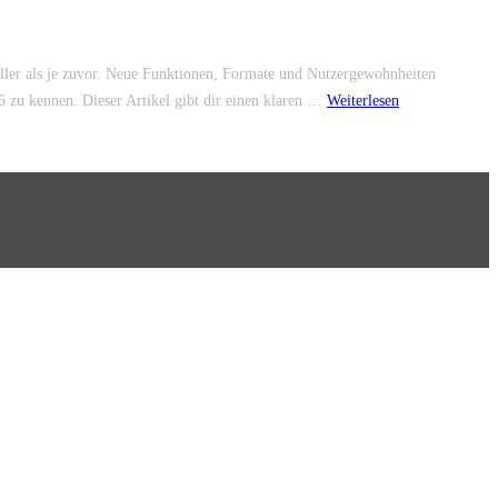
eller als je zuvor. Neue Funktionen, Formate und Nutzergewohnheiten
6 zu kennen. Dieser Artikel gibt dir einen klaren …
Weiterlesen