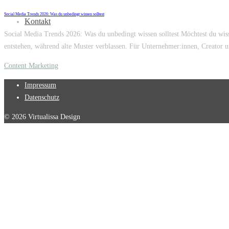
Social Media Trends 2026: Was du unbedingt wissen solltest
Kontakt
Social Media Trends 2026: Was du unbedingt wissen solltest Möchtest du wis
entstehen, während alte Muster verblassen. Für Unternehmer:innen, Creator u
Content Marketing
Impressum
Datenschutz
© 2026 Virtualissa Design