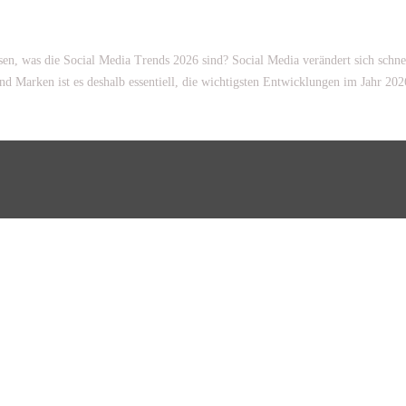
sen, was die Social Media Trends 2026 sind? Social Media verändert sich schn
nd Marken ist es deshalb essentiell, die wichtigsten Entwicklungen im Jahr 202